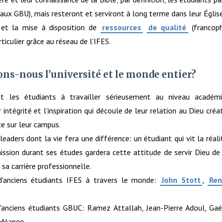
t aux GBU), mais resteront et serviront à long terme dans leur Église
 et la mise à disposition de
ressources
de qualité
(francoph
ticulier grâce au réseau de l’IFES.
s-nous l’université et le monde entier?
t les étudiants à travailler sérieusement au niveau académiq
intégrité et l’inspiration qui découle de leur relation au Dieu créa
ce sur leur campus.
eaders dont la vie fera une différence: un étudiant qui vit la réa
ssion durant ses études gardera cette attitude de servir Dieu de
 sa carrière professionnelle.
'anciens étudiants IFES à travers le monde:
John Stott
,
Ren
anciens étudiants GBUC: Ramez Attallah, Jean-Pierre Adoul, Gaé
 Méango…