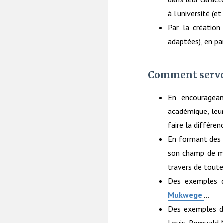
à l’université (e
Par la création
adaptées), en par
Comment servon
En encouragean
académique, leur 
faire la différen
En formant des l
son champ de mi
travers de toute
Des exemples d
Mukwege
…
Des exemples d'
Louis, Romuald