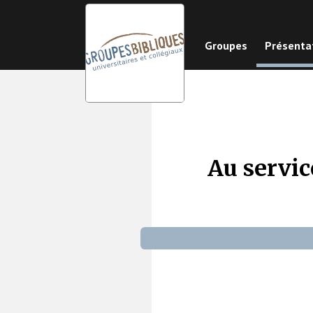
Aller
au
Groupes
Présenta
contenu
principal
Au servic