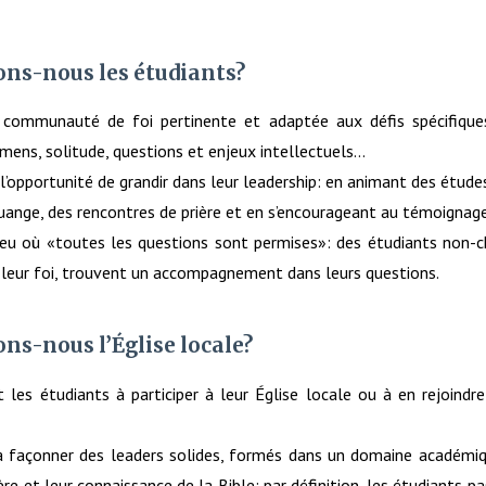
s-nous les étudiants?
communauté de foi pertinente et adaptée aux défis spécifiques
mens, solitude, questions et enjeux intellectuels…
l’opportunité de grandir dans leur leadership: en animant des études 
ange, des rencontres de prière et en s’encourageant au témoignage
ieu où «toutes les questions sont permises»: des étudiants non-c
 leur foi, trouvent un accompagnement dans leurs questions.
s-nous l’Église locale?
les étudiants à participer à leur Église locale ou à en rejoindre
à façonner des leaders solides, formés dans un domaine académiqu
ère et leur connaissance de la Bible; par définition, les étudiants 